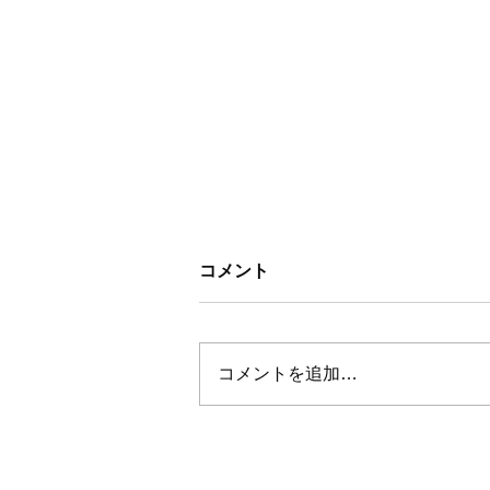
コメント
コメントを追加…
対話の中で見えた、点と点を
つなぐ線