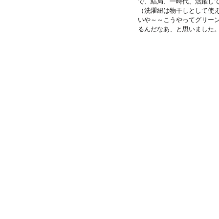
で、結局、一時代、活躍し
（洗濯紐は物干しとして使
いや～～こうやってグリー
るんだなあ、と思いました