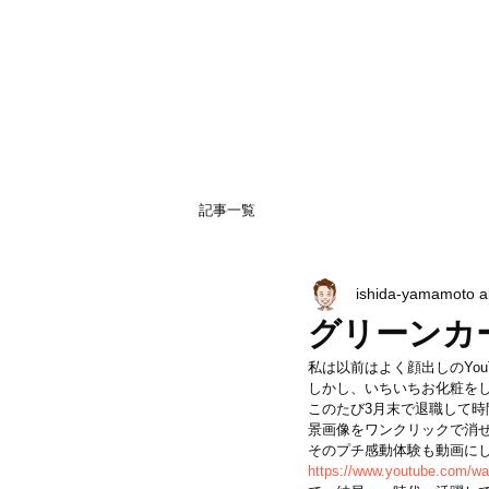
記事一覧
ishida-yamamoto 
グリーンカ
私は以前はよく顔出しのYo
しかし、いちいちお化粧を
このたび3月末で退職して
景画像をワンクリックで消
そのプチ感動体験も動画に
https://www.youtube.com/