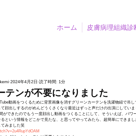
ホーム
皮膚病理組織診
akemi
2024年4月2日
読了時間: 1分
ーテンが不要になりました
uTube動画をつくるために背景画像を消すグリーンカーテンを洗濯物紐で吊
して顔出しするのがめんどうくさくなり最近はずっと声だけの出演にしていま
時間ができたのでもう一度顔出し動画をつくることにして、そういえば、パワ
せるという情報をどこかで見たな、と思ってやってみたら、超簡単にできまし
してみました笑
watch?v=2u4RupYdOAM