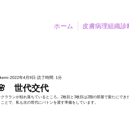
ホーム
皮膚病理組織診
akemi
2022年4月9日
読了時間: 1分
🌸 世代交代
クラランが枯れ落ちているところ。2枚目と3枚目は2階の部屋で新たにでき
うことで、私も次の世代にバトンを渡す準備をしています。