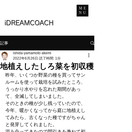
ME
NU
iDREAMCOACH
記事
ishida-yamamoto akemi
2022年6月26日
読了時間: 1分
地植えしたしろ菜を初収穫
昨年、いくつか野菜の種を買ってサン
ルームを使って栽培を試みたところ、
うっかり水やりを忘れた期間があっ
て、全滅してしまいました。
そのときの種が少し残っていたので、
今年、暖かくなってから庭に地植えし
てみたら、古くなった種ですがちゃん
と発芽してくれました。
混み合ってきたので間引きを兼ねて初