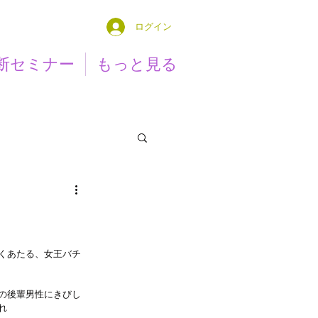
ログイン
断セミナー
もっと見る
くあたる、女王バチ
の後輩男性にきびし
れ