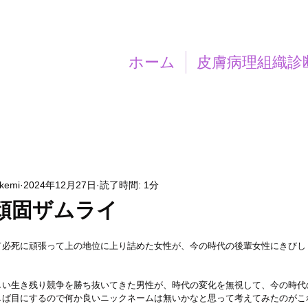
ホーム
皮膚病理組織診
akemi
2024年12月27日
読了時間: 1分
頑固ザムライ
て必死に頑張って上の地位に上り詰めた女性が、今の時代の後輩女性にきびし
しい生き残り競争を勝ち抜いてきた男性が、時代の変化を無視して、今の時代
しば目にするので何か良いニックネームは無いかなと思って考えてみたのがこ