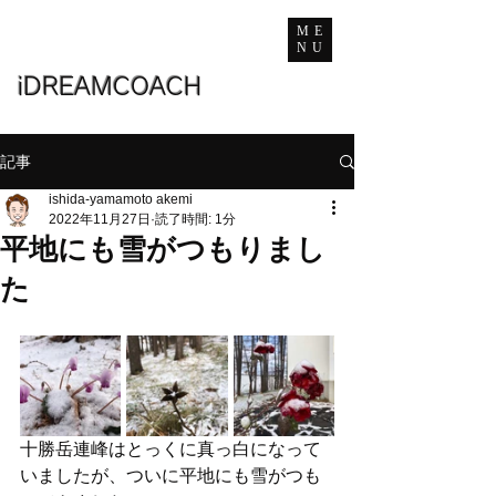
ME
NU
iDREAMCOACH
記事
ishida-yamamoto akemi
2022年11月27日
読了時間: 1分
平地にも雪がつもりまし
た
十勝岳連峰はとっくに真っ白になって
いましたが、ついに平地にも雪がつも