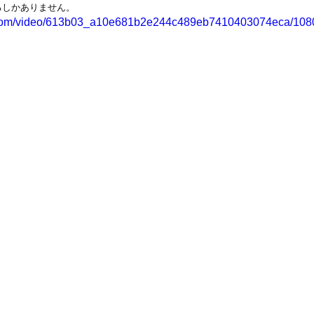
るしかありません。
ic.com/video/613b03_a10e681b2e244c489eb7410403074eca/1080