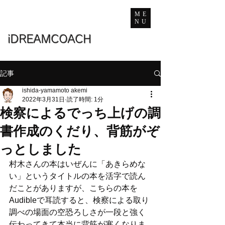
ME
NU
iDREAMCOACH
記事
ishida-yamamoto akemi
2022年3月31日
読了時間: 1分
検察によるでっち上げの調
書作成のくだり、背筋がぞ
っとしました
村木さんの本はいぜんに「あきらめな
い」というタイトルの本を活字で読ん
だことがありますが、こちらの本を
Audibleで耳読すると、検察による取り
調べの場面の空恐ろしさが一段と強く
伝わってきて本当に背筋が寒くなりま