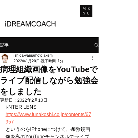
ME
NU
iDREAMCOACH
記事
ishida-yamamoto akemi
2022年1月20日
読了時間: 1分
病理組織画像をYouTubeで
ライブ配信しながら勉強会
をしました
更新日：
2022年2月10日
i-NTER LENS
https://www.funakoshi.co.jp/contents/67
957
というのをiPhoneにつけて、顕微鏡画
像を私のYouTubeチャンネルでライブ