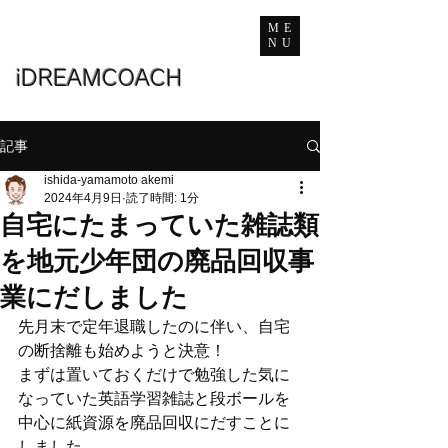
ME
NU
iDREAMCOACH
記事
ishida-yamamoto akemi
2024年4月9日
読了時間: 1分
自宅にたまっていた雑誌類
を地元少年団の廃品回収事
業にだしました
先月末で定年退職したのに伴い、自宅
の断捨離も始めようと決意！
まずは置いておくだけで勉強した気に
なっていた英語学習雑誌と段ボールを
中心に紙資源を廃品回収にだすことに
しました。