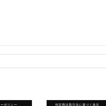
対話の中で見えた、点と点を
自分
つなぐ線
い」
シーポリシー
特定商法取引法に基づく表示