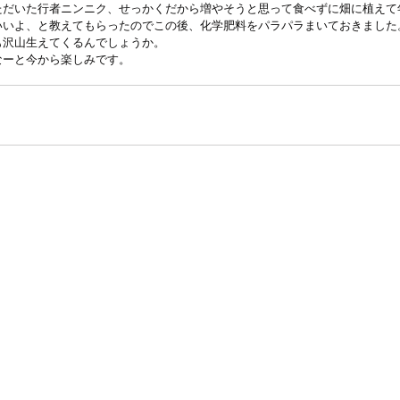
ただいた行者ニンニク、せっかくだから増やそうと思って食べずに畑に植えて
いいよ、と教えてもらったのでこの後、化学肥料をパラパラまいておきました
も沢山生えてくるんでしょうか。
なーと今から楽しみです。