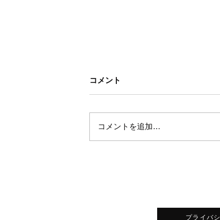
コメント
コメントを追加…
正当に評価されないと感じた
ら、組織の外から光を当てて
みる
プライバ