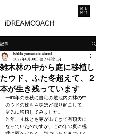
ME
NU
iDREAMCOACH
記事
ishida-yamamoto akemi
2022年6月30日
読了時間: 1分
雑木林の中から庭に移植し
たウド、ふた冬超えて、２
本が生き残っています
一昨年の晩秋に自宅の敷地内の林の中
のウドの株を４株ほど掘り起こして、
庭先に移植してみました。
昨年、４株とも芽が出てきて有頂天に
なっていたのですが、この年の夏に極
端に雨が少なく、気づいたときには４