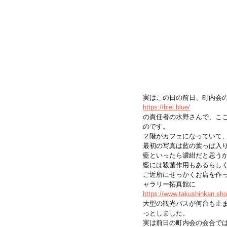
実はこの日の前日、町内会
https://biei.blue/
の責任者の水野さんで、こ
のです。
２階がカフェになっていて
最初の写真は藍の葉っぱ入
藍といったら濃紺だと思う
藍には殺菌作用もあるらし
ご近所にせっかくお店を作
ャラリー拓真館に
https://www.takushinkan.sho
大型の観光バスが何台も止
っとしました。
実は前日の町内会の会合で