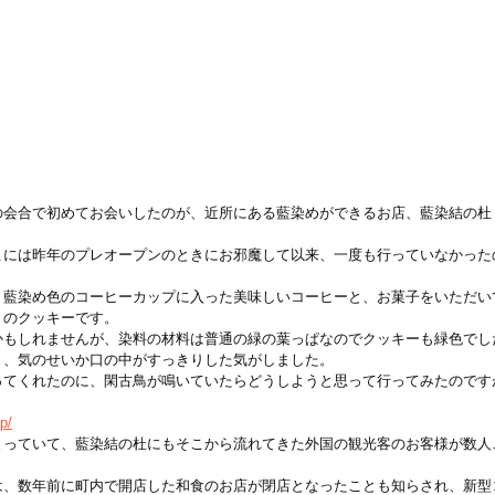
の会合で初めてお会いしたのが、近所にある藍染めができるお店、藍染結の杜
こには昨年のプレオープンのときにお邪魔して以来、一度も行っていなかった
、藍染め色のコーヒーカップに入った美味しいコーヒーと、お菓子をいただい
りのクッキーです。
かもしれませんが、染料の材料は普通の緑の葉っぱなのでクッキーも緑色でし
く、気のせいか口の中がすっきりした気がしました。
ってくれたのに、閑古鳥が鳴いていたらどうしようと思って行ってみたのです
p/
まっていて、藍染結の杜にもそこから流れてきた外国の観光客のお客様が数人
は、数年前に町内で開店した和食のお店が閉店となったことも知らされ、新型